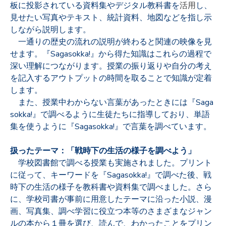
板に投影されている資料集やデジタル教科書を
活用
し、
見せたい写真やテキスト、統計資料、地図などを指し示
しながら説明します。
一通りの歴史の流れの説明が終わると関連の映像を見
せます。『Sagasokka!』から得た知識はこれらの過程で
深い理解につながります。授業の振り返りや自分の考え
を記入するアウトプットの時間を取ることで知識が定着
します。
また、授業中わからない言葉があったときには『Saga
sokka!』で調べるように生徒たちに指導しており、単語
集を使うように『Sagasokka!』で言葉を調べています。
扱ったテーマ：「戦時下の生活の様子を調べよう」
学校図書館で調べる授業も実施されました。プリント
に従って、キーワードを『Sagasokka!』で調べた後、戦
時下の生活の様子を教科書や資料集で調べました。さら
に、学校司書が事前に用意したテーマに沿った小説、漫
画、写真集、調べ学習に役立つ本等のさまざまなジャン
ルの本から１冊を選び、読んで、わかったことをプリン