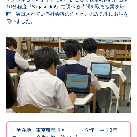
10分程度『Sagasokka!』で調べる時間を取る授業を毎
時、実践されている社会科の佐々木このみ先生にお話を
伺いました。
・所在地 東京都荒川区
・
学年 中学3
年