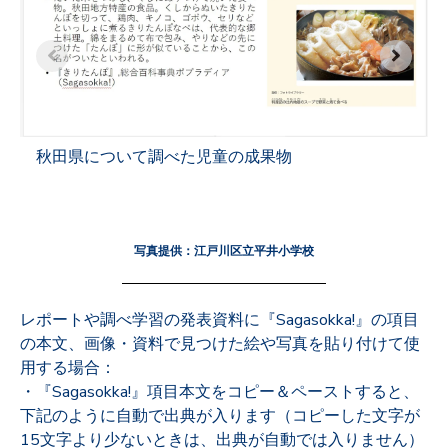
秋田県について調べた児童の成果物
写真提供：江戸川区立平井小学校
レポートや調べ学習の発表資料に『Sagasokka!』の項目
の本文、画像・資料で見つけた絵や写真を貼り付けて使
用する場合：
・『Sagasokka!』項目
本文を
コピー＆ペーストすると
、
下記のように
自動で出典が入ります（コピーした文字が
15文字より少ないときは、出典が自動では入りません）