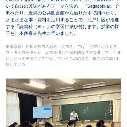
いて自分の興味があるテーマを決め、『Sagasokka!』で
調べたり、近隣の公共図書館から借りた本で調べたり、
さまざまな本・資料を活用することで、江戸川区が推進
する「読書科（※）」の学習に結び付けます。授業の様
子を、本多泰夫先生に伺いました。
※東京都江戸川区独自の教科「読書科」では、読書における見
方・考え方を働かせ、読書を通じた探究的な学習を通して、生涯
にわたって主体的に学び続けていくための資質・能力の育成を目
指している