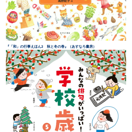
『「和」の行事えほん2 秋と冬の巻』（
あすなろ
書房
）