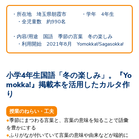
・所在地 埼玉県朝霞市
・
学年 4
年生
・全児童数 約990名
・
内容/用途 国語 季節の言葉 冬の楽しみ
・利用開始 2021年8月 Yomokka!/Sagasokka!
小学4年生国語「
冬の楽しみ
」。『Yo
mokka!』掲載本を活用したカルタ作
り
授業のねらい・工夫
●
季節にまつわる言葉と、言葉の意味を知ることで語彙
を豊かにする
●
ふりがなが付いていて言葉の意味や由来などが端的に