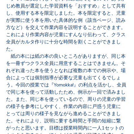
じめ教員が選定した学習資料を「おすすめ」として共有
し、使用する本を限定しました。本を限定すると、児童
が実際に使う本を用いた具体的な例（該当ページ、読み
方など）を交えて作業内容を説明することができます。
これにより作業内容が児童にすんなり伝わって、クラス
全員がカルタ作りに十分な時間を割くことができまし
た。
紙の本には紙の本の良いところがありますが、同じ本
を一冊ずつクラス全員に用意することはできません。そ
れぞれ違った本を使うとなれば複数の本での例示や、場
合によっては個別指導が必要な児童も出てくるでしょ
う。今回の授業では『Yomokka!』の利点を活かし、全員
で同じ本を使って活動したため、例示が一回で済みまし
た。また、同じ本を使っているので、周りの児童の学習
の様子を参考にしやすく、作業の内容に戸惑う児童に
とっては周りの様子を見ながら進めることができまし
た。それにより、説明に要する時間と手間の短縮に繋
がったと思います。目標は授業時間内に一人1セットの