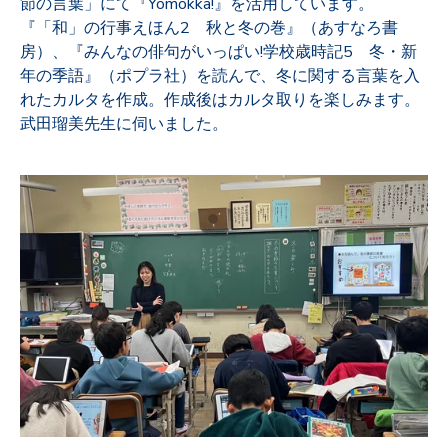
節の言葉」にて『Yomokka!』を活用しています。
『「和」の行事えほん2 秋と冬の巻』（あすなろ書
房）、『みんなの俳句がいっぱい!学校歳時記5 冬・新
年の季語』（ポプラ社）を読んで、冬に関する言葉を入
れたカルタを作成。作成後はカルタ取りを楽しみます。
武田瑠美先生に伺いました。