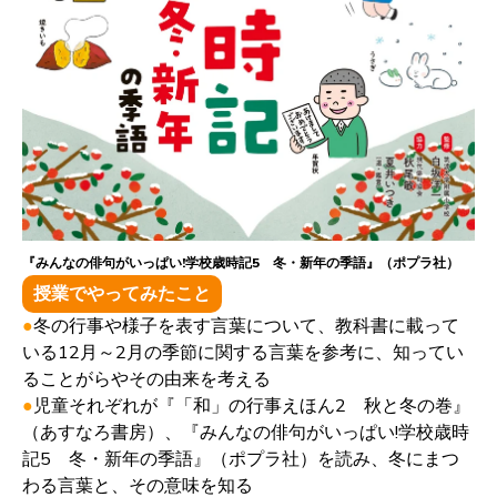
『みんなの俳句がいっぱい!学校歳時記5 冬・新年の季語』（ポプラ社）
授業でやってみたこと
●
冬の行事や様子を表す言葉について、教科書に載って
いる12月～2月の季節に関する言葉を参考に、知ってい
ることがらやその由来を考える
●
児童それぞれが『「和」の行事えほん2 秋と冬の巻』
（あすなろ書房）、『みんなの俳句がいっぱい!学校歳時
記5 冬・新年の季語』（ポプラ社）を読み、冬にまつ
わる言葉と、その意味を知る