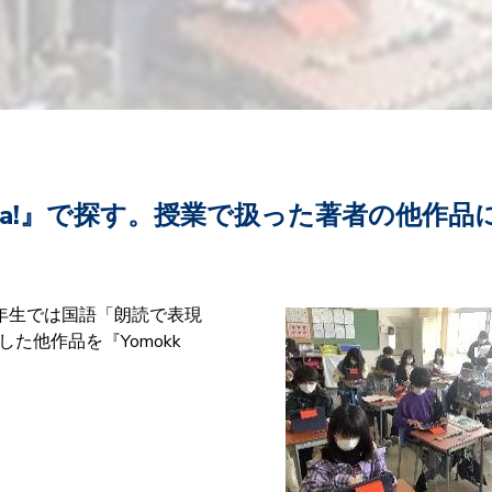
kka!』で探す。授業で扱った著者の他作
年生では国語「朗読で表現
た他作品を『Yomokk