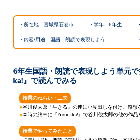
・所在地 宮城県石巻市
・
学年 6
年生 ・全
・
内容/用途 国語 朗読で表現しよう ・利用開始
6年生国語・朗読で表現しよう単元で
ka!』で読んでみる
授業のねらい・工夫
●
谷川俊太郎『生きる』の連に小見出しを付け、感想
●
本時の終末に『Yomokka!』で谷川俊太郎の他の作
授業でやってみたこと