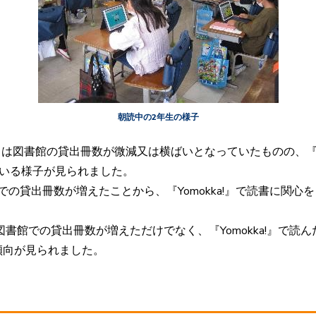
朝読中の2年生の様子
11月は図書館の貸出冊数が微減又は横ばいとなっていたものの、『
えている様子が見られました。
での貸出冊数が増えたことから、『Yomokka!』で読書に関
館での貸出冊数が増えただけでなく、『Yomokka!』で読ん
傾向が見られました。